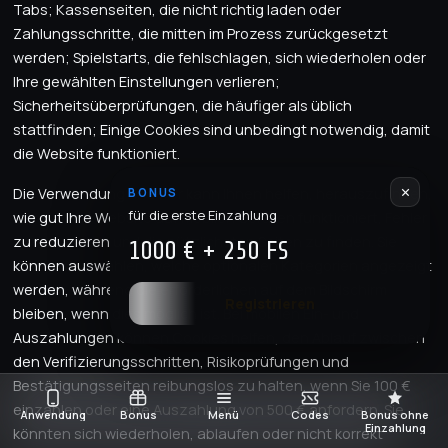
Tabs; Kassenseiten, die nicht richtig laden oder
Zahlungsschritte, die mitten im Prozess zurückgesetzt
werden; Spielstarts, die fehlschlagen, sich wiederholen oder
Ihre gewählten Einstellungen verlieren;
Sicherheitsüberprüfungen, die häufiger als üblich
stattfinden; Einige Cookies sind unbedingt notwendig, damit
die Website funktioniert.
Die Verwendung anderer kann Ihnen helfen, herauszufinden,
BONUS
für die erste Einzahlung
wie gut Ihre Website auf mobilen Geräten funktioniert, Fehler
zu reduzieren und die nützlichsten Seiten zu finden. Sie
1000 € + 250 FS
können auswählen, welche optionalen Kategorien angezeigt
werden, während die erforderlichen auf dem Bildschirm
Registrieren
bleiben, wenn dies möglich ist. Bei mobilen Ein- und
Auszahlungen können Cookies helfen, den Ablauf zwischen
den Verifizierungsschritten, Risikoprüfungen und
Bestätigungsseiten reibungslos zu halten, wenn Sie 100 €
einzahlen oder eine Auszahlung von 500 € anfordern. Sie
Anwendung
Bonus
Menü
Codes
Bonus ohne
Einzahlung
könnten sich wiederholen, ablaufen oder nicht korrekt