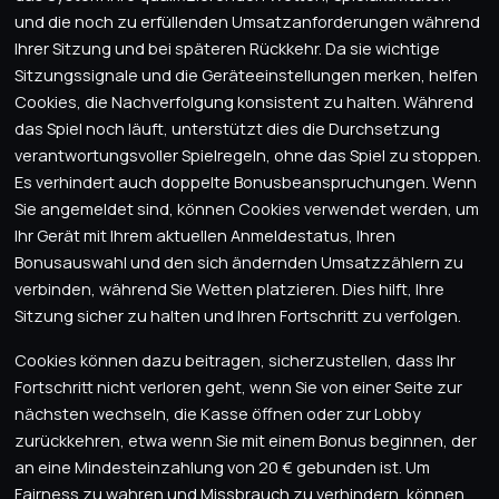
und die noch zu erfüllenden Umsatzanforderungen während
Ihrer Sitzung und bei späteren Rückkehr. Da sie wichtige
Sitzungssignale und die Geräteeinstellungen merken, helfen
Cookies, die Nachverfolgung konsistent zu halten. Während
das Spiel noch läuft, unterstützt dies die Durchsetzung
verantwortungsvoller Spielregeln, ohne das Spiel zu stoppen.
Es verhindert auch doppelte Bonusbeanspruchungen. Wenn
Sie angemeldet sind, können Cookies verwendet werden, um
Ihr Gerät mit Ihrem aktuellen Anmeldestatus, Ihren
Bonusauswahl und den sich ändernden Umsatzzählern zu
verbinden, während Sie Wetten platzieren. Dies hilft, Ihre
Sitzung sicher zu halten und Ihren Fortschritt zu verfolgen.
Cookies können dazu beitragen, sicherzustellen, dass Ihr
Fortschritt nicht verloren geht, wenn Sie von einer Seite zur
nächsten wechseln, die Kasse öffnen oder zur Lobby
zurückkehren, etwa wenn Sie mit einem Bonus beginnen, der
an eine Mindesteinzahlung von 20 € gebunden ist. Um
Fairness zu wahren und Missbrauch zu verhindern, können