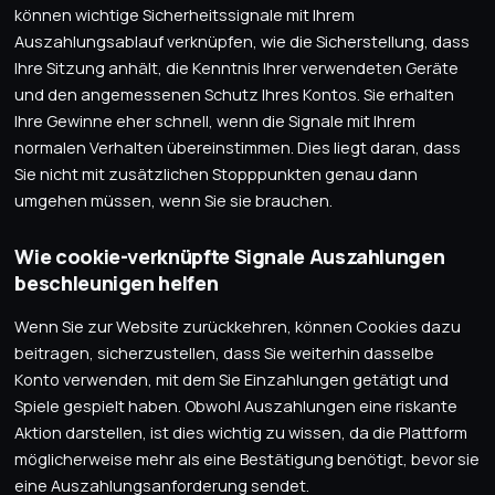
können wichtige Sicherheitssignale mit Ihrem
Auszahlungsablauf verknüpfen, wie die Sicherstellung, dass
Ihre Sitzung anhält, die Kenntnis Ihrer verwendeten Geräte
und den angemessenen Schutz Ihres Kontos. Sie erhalten
Ihre Gewinne eher schnell, wenn die Signale mit Ihrem
normalen Verhalten übereinstimmen. Dies liegt daran, dass
Sie nicht mit zusätzlichen Stopppunkten genau dann
umgehen müssen, wenn Sie sie brauchen.
Wie cookie-verknüpfte Signale Auszahlungen
beschleunigen helfen
Wenn Sie zur Website zurückkehren, können Cookies dazu
beitragen, sicherzustellen, dass Sie weiterhin dasselbe
Konto verwenden, mit dem Sie Einzahlungen getätigt und
Spiele gespielt haben. Obwohl Auszahlungen eine riskante
Aktion darstellen, ist dies wichtig zu wissen, da die Plattform
möglicherweise mehr als eine Bestätigung benötigt, bevor sie
eine Auszahlungsanforderung sendet.