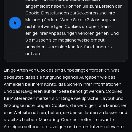
angemeldet haben, können Sie zum Bereich der
Cookie-Einstellungen zurückkehren und Ihre
Meinung ändern. Wenn Sie die Zulassung von
nicht notwendigen Cookies stoppen, kann
einige Ihrer Anpassungen verloren gehen, und
Sie müssen sich möglicherweise erneut
anmelden, um einige Komfortfunktionen zu
nutzen.
Einige Arten von Cookies sind unbedingt erforderlich, was
bedeutet, dass sie für grundlegende Aufgaben wie das
Anmelden bei Ihrem Konto, das Sichern Ihrer Informationen
und das Navigieren auf der Seite benötigt werden. Cookies
für Präferenzen merken sich Dinge wie Sprache, Layout und
Sitzungseinstellungen. Cookies, die verfolgen, wie Menschen
eine Website nutzen, helfen, sie besser laufen zu lassen und
stabil zu bleiben. Marketing-Cookies: helfen, relevante
Anzeigen seltener anzuzeigen und unterstützen relevante