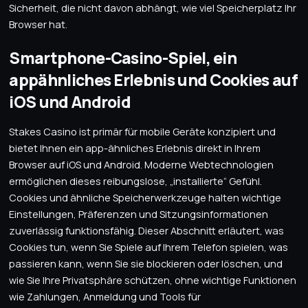
Sicherheit, die nicht davon abhängt, wie viel Speicherplatz Ihr
Browser hat.
Smartphone-Casino-Spiel, ein
appähnliches Erlebnis und Cookies auf
iOS und Android
Stakes Casino ist primär für mobile Geräte konzipiert und
bietet Ihnen ein app-ähnliches Erlebnis direkt in Ihrem
Browser auf iOS und Android. Moderne Webtechnologien
ermöglichen dieses reibungslose, „installierte“ Gefühl.
Cookies und ähnliche Speicherwerkzeuge halten wichtige
Einstellungen, Präferenzen und Sitzungsinformationen
zuverlässig funktionsfähig. Dieser Abschnitt erläutert, was
Cookies tun, wenn Sie Spiele auf Ihrem Telefon spielen, was
passieren kann, wenn Sie sie blockieren oder löschen, und
wie Sie Ihre Privatsphäre schützen, ohne wichtige Funktionen
wie Zahlungen, Anmeldung und Tools für