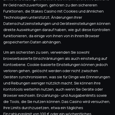
Ihr Geld nachzuverfolgen, gehören zu den sichereren
Funktionen, die Stakes Casino mit Cookies und ähnlichen
Technologien unterstützt. Änderungen Ihrer
Datenschutzeinstellungen und Geräteeinstellungen können
direkte Auswirkungen darauf haben, wie gut diese Kontrollen
funktionieren, da einige von ihnen von in Ihrem Browser
gespeicherten Daten abhängen.
Um am sichersten zu sein, verwenden Sie sowohl
browserbasierte Einschränkungen als auch einstellung auf
Kontoebene. Cookie-basierte Einstellungen können jedoch
verloren gehen, gelöscht werden oder nicht zwischen
Geräten synchronisieren, was sie für Dinge wie Erinnerungen
und Reibungen weniger nützlich macht. Sie können Ihre
Kontotools weiterhin nutzen, auch wenn Sie Geräte oder
Browser wechseln. Einzahlungs- und Ausgabenlimits sowie
die Tools, die Sie nutzen können. Das Casino wird versuchen,
Ihre Limits durchzusetzen, etwa ein tägliches
Einzahlungslimit von 100 € oder ein wöchentliches