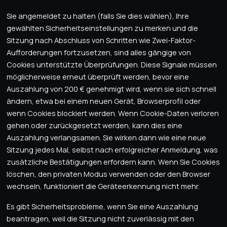
Sie angemeldet zu halten (falls Sie dies wählen), Ihre
gewählten Sicherheitseinstellungen zu merken und die
Sitzung nach Abschluss von Schritten wie Zwei-Faktor-
Aufforderungen fortzusetzen, sind alles gängige von
Cookies unterstützte Überprüfungen. Diese Signale müssen
möglicherweise erneut überprüft werden, bevor eine
Auszahlung von 200 € genehmigt wird, wenn sie sich schnell
ändern, etwa bei einem neuen Gerät, Browserprofil oder
wenn Cookies blockiert werden. Wenn Cookie-Daten verloren
gehen oder zurückgesetzt werden, kann dies eine
Auszahlung verlangsamen. Sie wirken dann wie eine neue
Sitzung jedes Mal, selbst nach erfolgreicher Anmeldung, was
zusätzliche Bestätigungen erfordern kann. Wenn Sie Cookies
löschen, den privaten Modus verwenden oder den Browser
wechseln, funktioniert die Geräteerkennung nicht mehr.
Es gibt Sicherheitsprobleme, wenn Sie eine Auszahlung
beantragen, weil die Sitzung nicht zuverlässig mit den