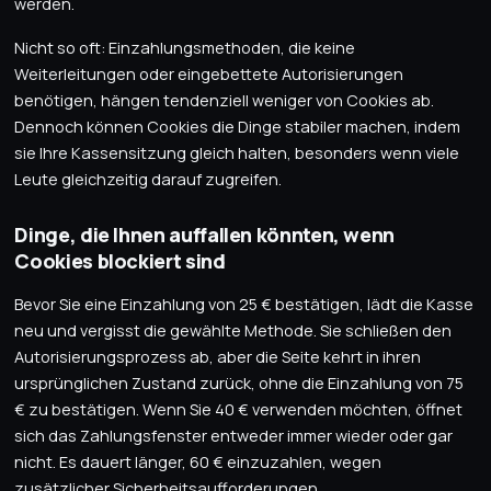
werden.
Nicht so oft: Einzahlungsmethoden, die keine
Weiterleitungen oder eingebettete Autorisierungen
benötigen, hängen tendenziell weniger von Cookies ab.
Dennoch können Cookies die Dinge stabiler machen, indem
sie Ihre Kassensitzung gleich halten, besonders wenn viele
Leute gleichzeitig darauf zugreifen.
Dinge, die Ihnen auffallen könnten, wenn
Cookies blockiert sind
Bevor Sie eine Einzahlung von 25 € bestätigen, lädt die Kasse
neu und vergisst die gewählte Methode. Sie schließen den
Autorisierungsprozess ab, aber die Seite kehrt in ihren
ursprünglichen Zustand zurück, ohne die Einzahlung von 75
€ zu bestätigen. Wenn Sie 40 € verwenden möchten, öffnet
sich das Zahlungsfenster entweder immer wieder oder gar
nicht. Es dauert länger, 60 € einzuzahlen, wegen
zusätzlicher Sicherheitsaufforderungen.