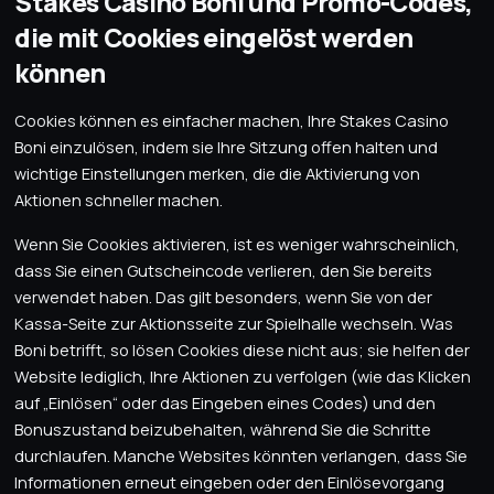
Stakes Casino Boni und Promo-Codes,
die mit Cookies eingelöst werden
können
Cookies können es einfacher machen, Ihre Stakes Casino
Boni einzulösen, indem sie Ihre Sitzung offen halten und
wichtige Einstellungen merken, die die Aktivierung von
Aktionen schneller machen.
Wenn Sie Cookies aktivieren, ist es weniger wahrscheinlich,
dass Sie einen Gutscheincode verlieren, den Sie bereits
verwendet haben. Das gilt besonders, wenn Sie von der
Kassa-Seite zur Aktionsseite zur Spielhalle wechseln. Was
Boni betrifft, so lösen Cookies diese nicht aus; sie helfen der
Website lediglich, Ihre Aktionen zu verfolgen (wie das Klicken
auf „Einlösen“ oder das Eingeben eines Codes) und den
Bonuszustand beizubehalten, während Sie die Schritte
durchlaufen. Manche Websites könnten verlangen, dass Sie
Informationen erneut eingeben oder den Einlösevorgang