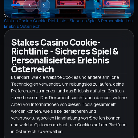
Startseite
Stakes Casino Cookie-Richtlinie - Sicheres Spiel & Personalisiertes
Erlebnis Österreich
Stakes Casino Cookie-
Richtlinie - Sicheres Spiel &
Personalisiertes Erlebnis
Österreich
Es erklärt, wie die Website Cookies und andere ähnliche
Technologien verwendet, um reibungslos zu laufen, deine
Präferenzen zu merken und das Erlebnis auf allen Geräten
zu verbessern. Das Dokument spricht auch darüber, welche
Arten von Informationen von diesen Tools gesammelt
werden können, wie sie bei der sicheren und
verantwortungsvollen Handhabung von € helfen können
und welche Optionen du hast, um Cookies auf der Plattform
in Österreich zu verwalten.