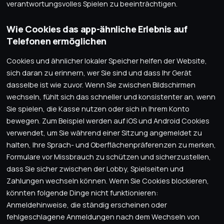
verantwortungsvolles Spielen zu beeinträchtigen.
Wie Cookies das app-ähnliche Erlebnis auf
Telefonen ermöglichen
Cookies und ähnlicher lokaler Speicher helfen der Website,
sich daran zu erinnern, wer Sie sind und dass Ihr Gerät
dasselbe ist wie zuvor. Wenn Sie zwischen Bildschirmen
wechseln, fühlt sich das schneller und konsistenter an, wenn
Sie spielen, die Kasse nutzen oder sich in Ihrem Konto
bewegen. Zum Beispiel werden auf iOS und Android Cookies
verwendet, um Sie während einer Sitzung angemeldet zu
halten, Ihre Sprach- und Oberflächenpräferenzen zu merken,
Formulare vor Missbrauch zu schützen und sicherzustellen,
dass Sie sicher zwischen der Lobby, Spielseiten und
Zahlungen wechseln können. Wenn Sie Cookies blockieren,
könnten folgende Dinge nicht funktionieren:
Anmeldehinweise, die ständig erscheinen oder
fehlgeschlagene Anmeldungen nach dem Wechseln von